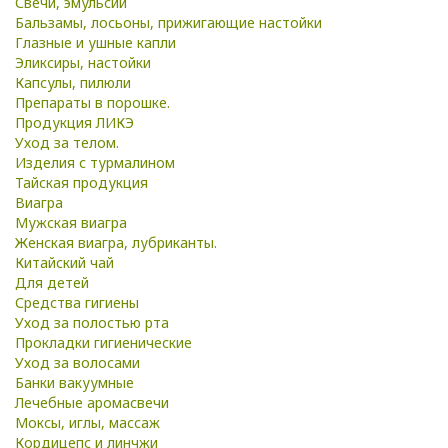
Свечи, эмульсии
Бальзамы, лосьоны, прижигающие настойки
Глазные и ушные капли
Эликсиры, настойки
Капсулы, пилюли
Препараты в порошке.
Продукция ЛИКЭ
Уход за телом.
Изделия с турмалином
Тайская продукция
Виагра
Мужская виагра
Женская виагра, лубриканты.
Китайский чай
Для детей
Средства гигиены
Уход за полостью рта
Прокладки гигиенические
Уход за волосами
Банки вакуумные
Лечебные аромасвечи
Моксы, иглы, массаж
Кордицепс и линчжи