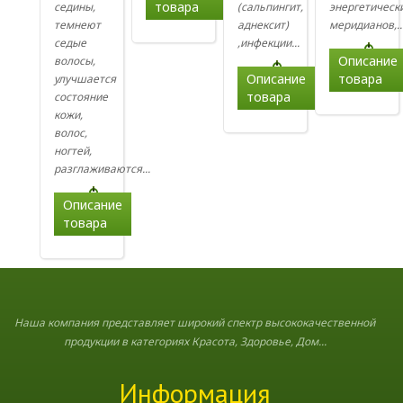
товара
седины,
(сальпингит,
энергетическ
темнеют
аднексит)
меридианов,..
седые
,инфекции...
Описание
волосы,
Описание
товара
улучшается
товара
состояние
кожи,
волос,
ногтей,
разглаживаются...
Описание
товара
Наша компания представляет широкий спектр высококачественной
продукции в категориях Красота, Здоровье, Дом...
Информация