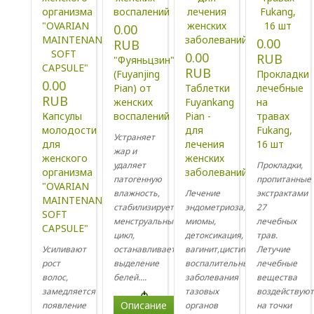
0.00
0.00
RUB
0.00
RUB
"Фуяньцзин"
RUB
(Fuyanjing
Прокладки
0.00
Pian) от
Таблетки
лечебные
RUB
женских
Fuyankang
на
Капсулы
воспалений
Pian -
травах
молодости
для
Fukang,
Устраняет
для
лечения
16 шт
жар и
женского
женских
удаляет
Прокладки,
организма
заболеваний
патогенную
пропитанные
"OVARIAN
влажность,
Лечение
экстрактами
MAINTENANCE
стабилизирует
эндометриоза,
27
SOFT
менструальный
миомы,
лечебных
CAPSULE"
цикл,
детоксикация,
трав.
Усиливают
останавливает
вагинит,цистит,
Летучие
рост
выделение
воспалительные
лечебные
волос,
белей....
заболевания
вещества
замедляется
тазовых
воздействую
Описание
появление
органов
на точки