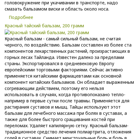
головокружение при укачивании в транспорте, надо
смазать бальзамом виски и область около носа.
Подробнее
Красный тайский бальзам, 200 грамм
Красный бальзам - самый сильный бальзам, не считая
черного, по воздействию. Бальзам составлен из более ста
компонентов лекарственных растений, произрастающих в
горных лесах Тайланда. Известен далеко за пределами
страны. Экспортировался в средневековую Европу
европейскими торговыми факториями. Сейчас активно
применяется китайскими фармацевтами как основной
компонент китайских бальзамов. Он обладает выраженным
согревающим действием, поэтому его нельзя
использовать в случаях, когда противопоказано тепло-
например в первые сутки после травмы. Применяется для
растирания суставов и мышц. Тайцы используют этот
бальзам для лечебного массажа при болях в суставах, а
также для более быстрого сращивания костей при
переломах. Удаляет капилярную сетку. Красный бальзам-
традиционное средство лечения полиартрита, отложения
солей в суставах. Снимает менструальные боль и боль в