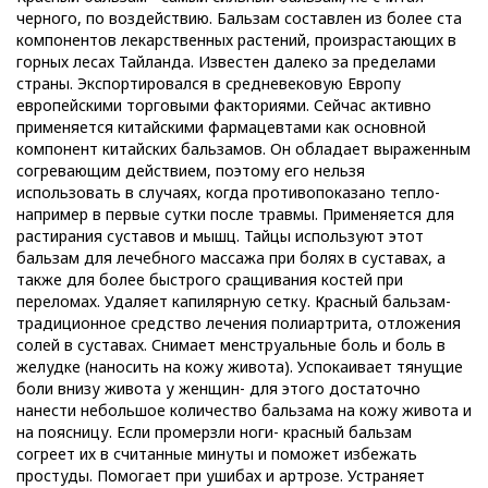
черного, по воздействию. Бальзам составлен из более ста
компонентов лекарственных растений, произрастающих в
горных лесах Тайланда. Известен далеко за пределами
страны. Экспортировался в средневековую Европу
европейскими торговыми факториями. Сейчас активно
применяется китайскими фармацевтами как основной
компонент китайских бальзамов. Он обладает выраженным
согревающим действием, поэтому его нельзя
использовать в случаях, когда противопоказано тепло-
например в первые сутки после травмы. Применяется для
растирания суставов и мышц. Тайцы используют этот
бальзам для лечебного массажа при болях в суставах, а
также для более быстрого сращивания костей при
переломах. Удаляет капилярную сетку. Красный бальзам-
традиционное средство лечения полиартрита, отложения
солей в суставах. Снимает менструальные боль и боль в
желудке (наносить на кожу живота). Успокаивает тянущие
боли внизу живота у женщин- для этого достаточно
нанести небольшое количество бальзама на кожу живота и
на поясницу. Если промерзли ноги- красный бальзам
согреет их в считанные минуты и поможет избежать
простуды. Помогает при ушибах и артрозе. Устраняет