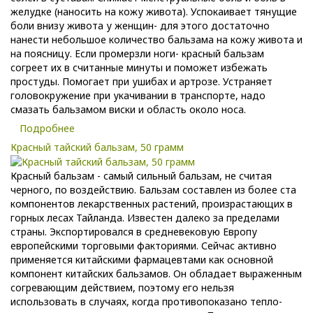
желудке (наносить на кожу живота). Успокаивает тянущие
боли внизу живота у женщин- для этого достаточно
нанести небольшое количество бальзама на кожу живота и
на поясницу. Если промерзли ноги- красный бальзам
согреет их в считанные минуты и поможет избежать
простуды. Помогает при ушибах и артрозе. Устраняет
головокружение при укачивании в транспорте, надо
смазать бальзамом виски и область около носа.
Подробнее
Красный тайский бальзам, 50 грамм
Красный бальзам - самый сильный бальзам, не считая
черного, по воздействию. Бальзам составлен из более ста
компонентов лекарственных растений, произрастающих в
горных лесах Тайланда. Известен далеко за пределами
страны. Экспортировался в средневековую Европу
европейскими торговыми факториями. Сейчас активно
применяется китайскими фармацевтами как основной
компонент китайских бальзамов. Он обладает выраженным
согревающим действием, поэтому его нельзя
использовать в случаях, когда противопоказано тепло-