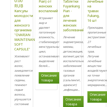
0.00
Pian) от
Таблетки
лечебные
RUB
женских
Fuyankang
на
Капсулы
воспалений
Pian -
травах
молодости
для
Fukang,
Устраняет
для
лечения
16 шт
жар и
женского
женских
удаляет
Прокладки,
организма
заболеваний
патогенную
пропитанные
"OVARIAN
влажность,
Лечение
экстрактами
MAINTENANCE
стабилизирует
эндометриоза,
27
SOFT
менструальный
миомы,
лечебных
CAPSULE"
цикл,
детоксикация,
трав.
Усиливают
останавливает
вагинит,цистит,
Летучие
рост
выделение
воспалительные
лечебные
волос,
белей....
заболевания
вещества
замедляется
тазовых
воздействую
Описание
появление
органов
на точки
товара
седины,
(сальпингит,
энергетическ
темнеют
аднексит)
меридианов,..
седые
,инфекции...
Описание
волосы,
Описание
товара
улучшается
товара
состояние