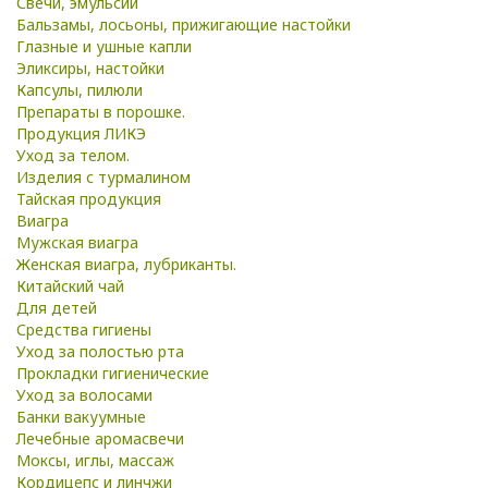
Свечи, эмульсии
Бальзамы, лосьоны, прижигающие настойки
Глазные и ушные капли
Эликсиры, настойки
Капсулы, пилюли
Препараты в порошке.
Продукция ЛИКЭ
Уход за телом.
Изделия с турмалином
Тайская продукция
Виагра
Мужская виагра
Женская виагра, лубриканты.
Китайский чай
Для детей
Средства гигиены
Уход за полостью рта
Прокладки гигиенические
Уход за волосами
Банки вакуумные
Лечебные аромасвечи
Моксы, иглы, массаж
Кордицепс и линчжи