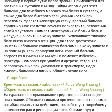
например в первые сутки после травмы. Применяется для
растирания суставов и мышц. Тайцы используют этот
бальзам для лечебного массажа при болях в суставах, а
также для более быстрого сращивания костей при
переломах. Удаляет капилярную сетку. Красный бальзам-
традиционное средство лечения полиартрита, отложения
солей в суставах. Снимает менструальные боль и боль в
желудке (наносить на кожу живота). Успокаивает тянущие
боли внизу живота у женщин- для этого достаточно
нанести небольшое количество бальзама на кожу живота и
на поясницу. Если промерзли ноги- красный бальзам
согреет их в считанные минуты и поможет избежать
простуды. Помогает при ушибах и артрозе. Устраняет
головокружение при укачивании в транспорте, надо
смазать бальзамом виски и область около носа.
Подробнее
Крем-мазь от кожных заболеваний Fu Le Wang Shuang Ji
Натуральное негормональное средство, не вызвающее
привыкание. Обладает сильным противовоспалительным и
антибактериальным действием, способствует скорейшему
заживлению ран и регенерации кожи. Снимает зуд и