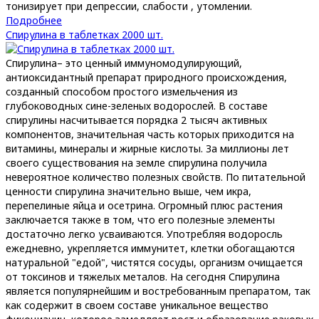
тонизирует при депрессии, слабости , утомлении.
Подробнее
Спирулина в таблетках 2000 шт.
Спирулина– это ценный иммуномодулирующий,
антиоксидантный препарат природного происхождения,
созданный способом простого измельчения из
глубоководных сине-зеленых водорослей. В составе
спирулины насчитывается порядка 2 тысяч активных
компонентов, значительная часть которых приходится на
витамины, минералы и жирные кислоты. За миллионы лет
своего существования на земле спирулина получила
невероятное количество полезных свойств. По питательной
ценности спирулина значительно выше, чем икра,
перепелиные яйца и осетрина. Огромный плюс растения
заключается также в том, что его полезные элементы
достаточно легко усваиваются. Употребляя водоросль
ежедневно, укрепляется иммунитет, клетки обогащаются
натуральной "едой", чистятся сосуды, организм очищается
от токсинов и тяжелых металов. На сегодня Спирулина
является популярнейшим и востребованным препаратом, так
как содержит в своем составе уникальное вещество