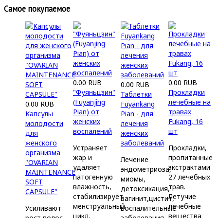
Самое покупаемое
0.00 RUB
0.00 RUB
0.00 RUB
"Фуяньцзин"
Прокладки
Таблетки
(Fuyanjing
лечебные на
0.00 RUB
Fuyankang
Pian) от
травах
Капсулы
Pian - для
женских
Fukang, 16
молодости
лечения
воспалений
шт
для
женских
женского
заболеваний
Устраняет
Прокладки,
организма
жар и
пропитанные
Лечение
"OVARIAN
удаляет
экстрактами
эндометриоза,
MAINTENANCE
патогенную
27 лечебных
миомы,
SOFT
влажность,
трав.
детоксикация,
CAPSULE"
стабилизирует
Летучие
вагинит,цистит,
менструальный
лечебные
Усиливают
воспалительные
цикл,
вещества
рост волос,
заболевания