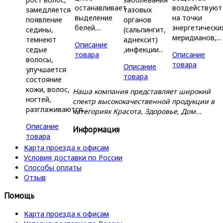
останавливает
воздействуют
замедляется
тазовых
выделение
на точки
появление
органов
белей....
энергетически
седины,
(сальпингит,
меридианов,...
темнеют
аднексит)
Описание
седые
,инфекции...
товара
Описание
волосы,
товара
Описание
улучшается
товара
состояние
кожи, волос,
Наша компания представляет широкий
ногтей,
спектр высококачественной продукции в
разглаживаются...
категориях Красота, Здоровье, Дом...
Описание
Информация
товара
Карта проезда к офисам
Условия доставки по России
Способы оплаты
Отзыв
Помощь
Карта проезда к офисам