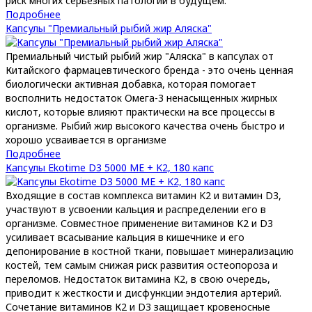
риск многих серьезных патологий в будущем.
Подробнее
Капсулы "Премиальный рыбий жир Аляска"
Премиальный чистый рыбий жир "Аляска" в капсулах от
Китайского фармацевтического бренда - это очень ценная
биологически активная добавка, которая помогает
восполнить недостаток Омега-3 ненасыщенных жирных
кислот, которые влияют практически на все процессы в
организме. Рыбий жир высокого качества очень быстро и
хорошо усваивается в организме
Подробнее
Капсулы Ekotime D3 5000 МЕ + K2, 180 капс
Входящие в состав комплекса витамин K2 и витамин D3,
участвуют в усвоении кальция и распределении его в
организме. Совместное применение витаминов K2 и D3
усиливает всасывание кальция в кишечнике и его
депонирование в костной ткани, повышает минерализацию
костей, тем самым снижая риск развития остеопороза и
переломов. Недостаток витамина К2, в свою очередь,
приводит к жесткости и дисфункции эндотелия артерий.
Сочетание витаминов К2 и D3 защищает кровеносные