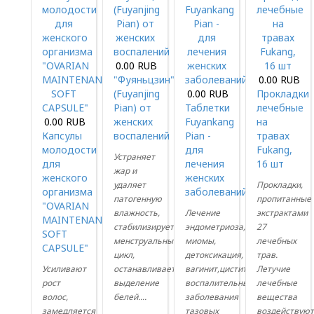
0.00 RUB
"Фуяньцзин"
0.00 RUB
(Fuyanjing
0.00 RUB
Прокладки
Pian) от
Таблетки
лечебные
0.00 RUB
женских
Fuyankang
на
Капсулы
воспалений
Pian -
травах
молодости
для
Fukang,
Устраняет
для
лечения
16 шт
жар и
женского
женских
удаляет
Прокладки,
организма
заболеваний
патогенную
пропитанные
"OVARIAN
влажность,
Лечение
экстрактами
MAINTENANCE
стабилизирует
эндометриоза,
27
SOFT
менструальный
миомы,
лечебных
CAPSULE"
цикл,
детоксикация,
трав.
Усиливают
останавливает
вагинит,цистит,
Летучие
рост
выделение
воспалительные
лечебные
волос,
белей....
заболевания
вещества
замедляется
тазовых
воздействую