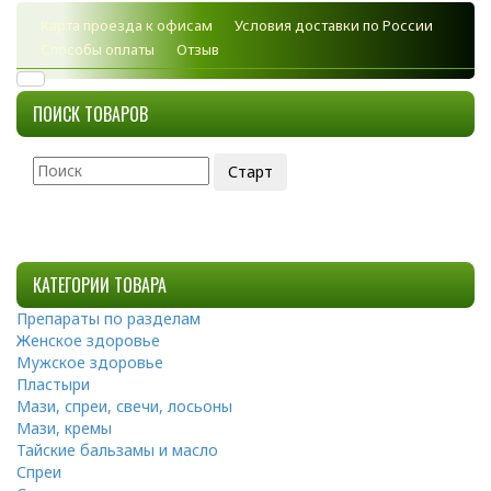
Карта проезда к офисам
Условия доставки по России
Способы оплаты
Отзыв
ПОИСК ТОВАРОВ
КАТЕГОРИИ ТОВАРА
Препараты по разделам
Женское здоровье
Мужское здоровье
Пластыри
Мази, спреи, свечи, лосьоны
Мази, кремы
Тайские бальзамы и масло
Спреи