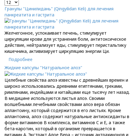
Гранулы "Цинилидань" (Qingyilidan Keli) для лечения
панкреатита и гастрита
Желчегонное, успокаивает печень, стимулирует
циркуляции крови для устранения боли, антитоксическое
действие, нейтрализует яды, стимулирует перистальтику
кишечника, активизирует циркуляцию энергии Ци.
Подробнее
Жидкие капсулы "Натуральное алоэ"
Целебные свойства алоэ известны с древнейших времен и
широко использовались древними египтянами, греками,
римлянами, индейцами и китайцами еще тысячу лет назад.
В медицине используются листья алоэ. Своими
волшебными лечебными свойствами алоэ вера обязан
аллантоину, который содержится в его листьях. Кроме
аллантоина, алоэ содержит натуральные антиоксиданты в
форме витаминов B комплекса, витаминов C и E, а также
бета-каротин, который в организме превращается в
витамин А. Экстракт Алое Вера – источник антрахинонов и