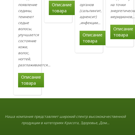
Описание
появление
органов
на точки
товара
седины,
(сальпингит,
энергетическ
темнеют
аднексит)
меридианов,..
седые
,инфекции...
Описание
волосы,
Описание
товара
улучшается
товара
состояние
кожи,
волос,
ногтей,
разглаживаются...
Описание
товара
Наша компания представляет широкий спектр высококачественной
продукции в категориях Красота, Здоровье, Дом...