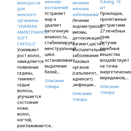
женских
Fukang, 16
молодости
лечения
воспалений
шт
для
женских
Устраняет
Прокладки,
женского
заболеваний
жар и
пропитанные
организма
Лечение
удаляет
экстрактами
"OVARIAN
эндометриоза,
патогенную
27 лечебных
MAINTENANCE
миомы,
влажность,
трав.
SOFT
детоксикация,
стабилизирует
Летучие
CAPSULE"
вагинит,цистит,
менструальный
лечебные
Усиливают
воспалительные
цикл,
вещества
рост волос,
заболевания
останавливает
воздействуют
замедляется
тазовых
выделение
на точки
появление
органов
белей....
энергетически
седины,
(сальпингит,
меридианов,...
темнеют
аднексит)
Описание
седые
,инфекции...
товара
Описание
волосы,
товара
Описание
улучшается
товара
состояние
кожи,
волос,
ногтей,
разглаживаются...