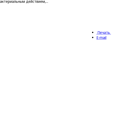
ктериальным действием,...
Печать
E-mail