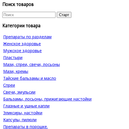
Поиск товаров
Категории товара
Препараты по разделам
Женское здоровье
Мужское здоровье
Пластыри
Мази, спреи, свечи, лосьоны
Мази, кремы
Тайские бальзамы и масло
Спреи
Свечи, эмульсии
Бальзамы, лосьоны, прижигающие настойки
Глазные и ушные капли
Эликсиры, настойки
Капсулы, пилюли
Препараты в порошке.