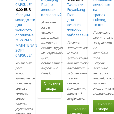
Pian) от
Таблетки
лечебные
0.00 RUB
женских
Fuyankang
на
Капсулы
воспалений
Pian -
травах
молодости
для
Fukang,
Устраняет
для
лечения
16 шт
жар и
женского
женских
удаляет
Прокладки,
организма
заболеваний
патогенную
пропитанные
"OVARIAN
влажность,
Лечение
экстрактами
MAINTENANCE
стабилизирует
эндометриоза,
27
SOFT
менструальный
миомы,
лечебных
CAPSULE"
цикл,
детоксикация,
трав.
Усиливают
останавливает
вагинит,цистит,
Летучие
рост
выделение
воспалительные
лечебные
волос,
белей....
заболевания
вещества
замедляется
тазовых
воздействую
Описание
появление
органов
на точки
товара
седины,
(сальпингит,
энергетическ
темнеют
аднексит)
меридианов,..
седые
,инфекции...
Описание
волосы,
Описание
товара
улучшается
товара
состояние