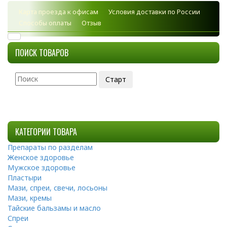
Карта проезда к офисам
Условия доставки по России
Способы оплаты
Отзыв
ПОИСК ТОВАРОВ
КАТЕГОРИИ ТОВАРА
Препараты по разделам
Женское здоровье
Мужское здоровье
Пластыри
Мази, спреи, свечи, лосьоны
Мази, кремы
Тайские бальзамы и масло
Спреи