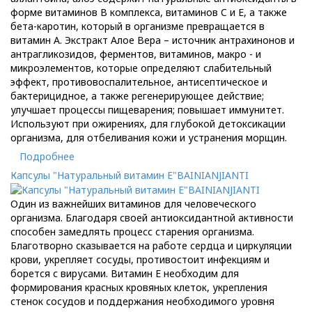
форме витаминов B комплекса, витаминов C и E, а также
бета-каротин, который в организме превращается в
витамин А. Экстракт Алое Вера – источник антрахинонов и
антрагликозидов, ферментов, витаминов, макро - и
микроэлементов, которые определяют слабительный
эффект, противовоспалительное, антисептическое и
бактерицидное, а также регенерирующее действие;
улучшает процессы пищеварения; повышает иммунитет.
Используют при ожирениях, для глубокой детоксикации
организма, для отбеливания кожи и устранения морщин.
Подробнее
Капсулы "Натуральный витамин Е"BAINIANJIANTI
Один из важнейших витаминов для человеческого
организма. Благодаря своей антиоксидантной активности
способен замедлять процесс старения организма.
Благотворно сказывается на работе сердца и циркуляции
крови, укрепляет сосуды, противостоит инфекциям и
борется с вирусами. Витамин Е необходим для
формирования красных кровяных клеток, укрепления
стенок сосудов и поддержания необходимого уровня