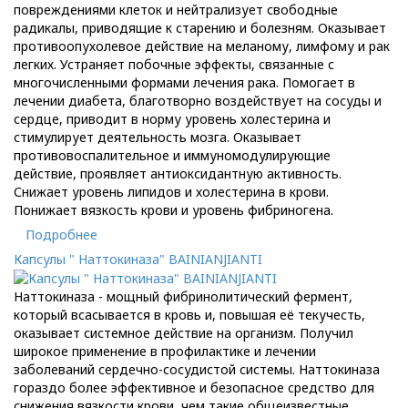
повреждениями клеток и нейтрализует свободные
радикалы, приводящие к старению и болезням. Оказывает
противоопухолевое действие на меланому, лимфому и рак
легких. Устраняет побочные эффекты, связанные с
многочисленными формами лечения рака. Помогает в
лечении диабета, благотворно воздействует на сосуды и
сердце, приводит в норму уровень холестерина и
стимулирует деятельность мозга. Оказывает
противовоспалительное и иммуномодулирующие
действие, проявляет антиоксидантную активность.
Снижает уровень липидов и холестерина в крови.
Понижает вязкость крови и уровень фибриногена.
Подробнее
Капсулы " Наттокиназа" BAINIANJIANTI
Наттокиназа - мощный фибринолитический фермент,
который всасывается в кровь и, повышая её текучесть,
оказывает системное действие на организм. Получил
широкое применение в профилактике и лечении
заболеваний сердечно-сосудистой системы. Наттокиназа
гораздо более эффективное и безопасное средство для
снижения вязкости крови, чем такие общеизвестные