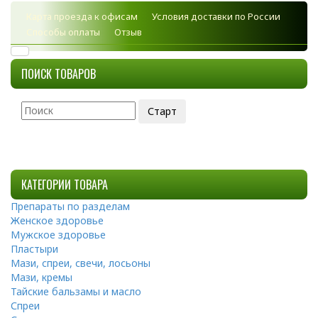
Карта проезда к офисам
Условия доставки по России
Способы оплаты
Отзыв
ПОИСК ТОВАРОВ
КАТЕГОРИИ ТОВАРА
Препараты по разделам
Женское здоровье
Мужское здоровье
Пластыри
Мази, спреи, свечи, лосьоны
Мази, кремы
Тайские бальзамы и масло
Спреи