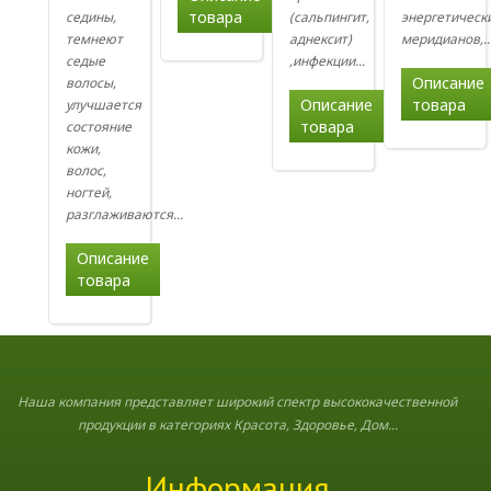
товара
седины,
(сальпингит,
энергетическ
темнеют
аднексит)
меридианов,..
седые
,инфекции...
Описание
волосы,
Описание
товара
улучшается
товара
состояние
кожи,
волос,
ногтей,
разглаживаются...
Описание
товара
Наша компания представляет широкий спектр высококачественной
продукции в категориях Красота, Здоровье, Дом...
Информация