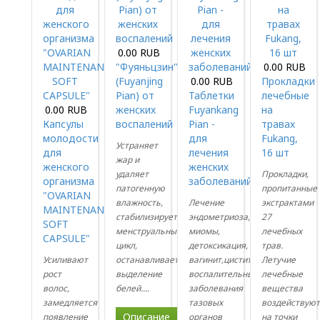
0.00 RUB
"Фуяньцзин"
0.00 RUB
(Fuyanjing
0.00 RUB
Прокладки
Pian) от
Таблетки
лечебные
0.00 RUB
женских
Fuyankang
на
Капсулы
воспалений
Pian -
травах
молодости
для
Fukang,
Устраняет
для
лечения
16 шт
жар и
женского
женских
удаляет
Прокладки,
организма
заболеваний
патогенную
пропитанные
"OVARIAN
влажность,
Лечение
экстрактами
MAINTENANCE
стабилизирует
эндометриоза,
27
SOFT
менструальный
миомы,
лечебных
CAPSULE"
цикл,
детоксикация,
трав.
Усиливают
останавливает
вагинит,цистит,
Летучие
рост
выделение
воспалительные
лечебные
волос,
белей....
заболевания
вещества
замедляется
тазовых
воздействую
Описание
появление
органов
на точки