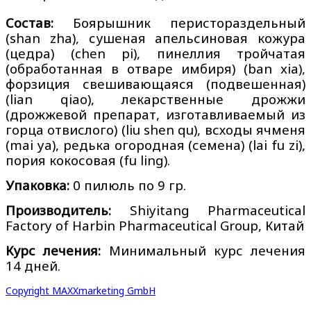
Состав:
Боярышник перистораздельный
(shan zha), сушеная апельсиновая кожура
(цедра) (chen pi), пинеллия тройчатая
(обработанная в отваре имбиря) (ban xia),
форзиция свешивающаяся (подвешенная)
(lian qiao), лекарственные дрожжи
(дрожжевой препарат, изготавливаемый из
горца отвислого) (liu shen qu), всходы ячменя
(mai ya), редька огородная (семена) (lai fu zi),
пория кокосовая (fu ling).
Упаковка:
0 пилюль по 9 гр.
Производитель:
Shiyitang Pharmaceutical
Factory of Harbin Pharmaceutical Group, Китай
Курс лечения:
Минимальный курс лечения
14 дней.
Copyright MAXXmarketing GmbH