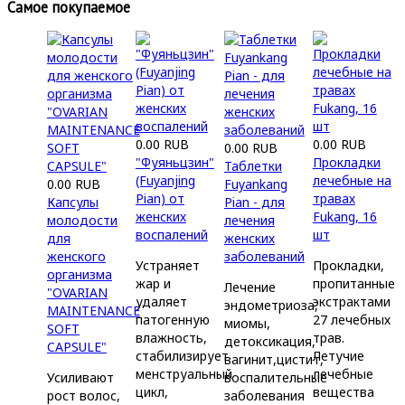
Самое покупаемое
0.00 RUB
0.00 RUB
0.00 RUB
"Фуяньцзин"
Прокладки
Таблетки
(Fuyanjing
лечебные на
0.00 RUB
Fuyankang
Pian) от
травах
Капсулы
Pian - для
женских
Fukang, 16
молодости
лечения
воспалений
шт
для
женских
женского
заболеваний
Устраняет
Прокладки,
организма
жар и
пропитанные
Лечение
"OVARIAN
удаляет
экстрактами
эндометриоза,
MAINTENANCE
патогенную
27 лечебных
миомы,
SOFT
влажность,
трав.
детоксикация,
CAPSULE"
стабилизирует
Летучие
вагинит,цистит,
менструальный
лечебные
Усиливают
воспалительные
цикл,
вещества
рост волос,
заболевания