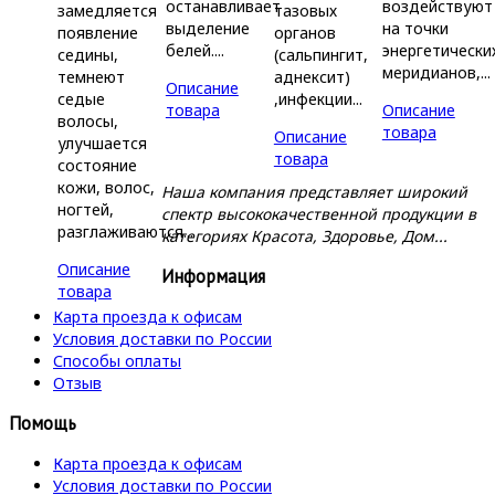
останавливает
воздействуют
замедляется
тазовых
выделение
на точки
появление
органов
белей....
энергетически
седины,
(сальпингит,
меридианов,...
темнеют
аднексит)
Описание
седые
,инфекции...
товара
Описание
волосы,
товара
Описание
улучшается
товара
состояние
кожи, волос,
Наша компания представляет широкий
ногтей,
спектр высококачественной продукции в
разглаживаются...
категориях Красота, Здоровье, Дом...
Описание
Информация
товара
Карта проезда к офисам
Условия доставки по России
Способы оплаты
Отзыв
Помощь
Карта проезда к офисам
Условия доставки по России