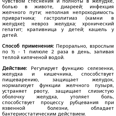
чувством стеснения и полноты в желудке,
болью в животе, диареей; инфекция
желчного пути; неполная непроходимость
привратника; гастролитиаз (камни в
желудке); невроз желудка; хронический
гепатит; крапивница у детей; кашель у
детей.
Способ применения:
Перорально, взрослым
по ½ - 1 пилюле 2 раза в день, запивая
теплой кипяченой водой.
Действие:
Регулирует функцию селезенки,
желудка и кишечника, способствует
пищеварению, защищает желудок,
нормализует функции желчного пузыря,
устраняет рвоту, защищает слизистую
оболочку желудка, утоляет боль,
способствует процессу рубцевания при
язвенной болезни, обладает
бактериостатическим действием.