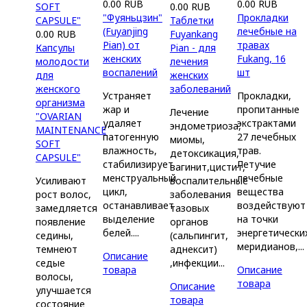
0.00 RUB
0.00 RUB
0.00 RUB
"Фуяньцзин"
Прокладки
Таблетки
(Fuyanjing
лечебные на
0.00 RUB
Fuyankang
Pian) от
травах
Капсулы
Pian - для
женских
Fukang, 16
молодости
лечения
воспалений
шт
для
женских
женского
заболеваний
Устраняет
Прокладки,
организма
жар и
пропитанные
Лечение
"OVARIAN
удаляет
экстрактами
эндометриоза,
MAINTENANCE
патогенную
27 лечебных
миомы,
SOFT
влажность,
трав.
детоксикация,
CAPSULE"
стабилизирует
Летучие
вагинит,цистит,
менструальный
лечебные
Усиливают
воспалительные
цикл,
вещества
рост волос,
заболевания
останавливает
воздействуют
замедляется
тазовых
выделение
на точки
появление
органов
белей....
энергетически
седины,
(сальпингит,
меридианов,...
темнеют
аднексит)
Описание
седые
,инфекции...
товара
Описание
волосы,
товара
Описание
улучшается
товара
состояние