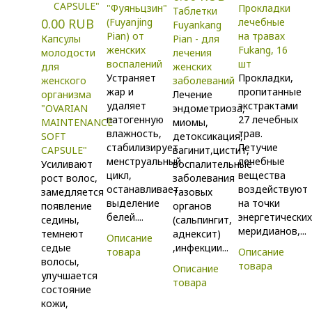
"Фуяньцзин"
Прокладки
Таблетки
0.00 RUB
(Fuyanjing
лечебные
Fuyankang
Pian) от
на травах
Капсулы
Pian - для
женских
Fukang, 16
молодости
лечения
воспалений
шт
для
женских
Устраняет
Прокладки,
женского
заболеваний
жар и
пропитанные
организма
Лечение
удаляет
экстрактами
"OVARIAN
эндометриоза,
патогенную
27 лечебных
MAINTENANCE
миомы,
влажность,
трав.
SOFT
детоксикация,
стабилизирует
Летучие
CAPSULE"
вагинит,цистит,
менструальный
лечебные
Усиливают
воспалительные
цикл,
вещества
рост волос,
заболевания
останавливает
воздействуют
замедляется
тазовых
выделение
на точки
появление
органов
белей....
энергетически
седины,
(сальпингит,
меридианов,...
темнеют
аднексит)
Описание
седые
,инфекции...
товара
Описание
волосы,
товара
Описание
улучшается
товара
состояние
кожи,