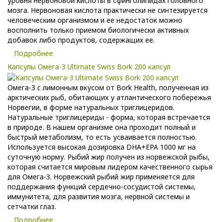
уровня нервоновой кислоты в сфинголипидах головного
мозга. Нервоновая кислота практически не синтезируется
человеческим организмом и ее недостаток можно
восполнить только приемом биологически активных
добавок либо продуктов, содержащих ее.
Подробнее
Капсулы Омега-3 Ultimate Swiss Bork 200 капсул
Омега-3 с лимонным вкусом от Bork Health, полученная из
арктических рыб, обитающих у атлантического побережья
Норвегии, в форме натуральных триглицеридов.
Натуральные триглицериды - форма, которая встречается
в природе. В нашем организме она проходит полный и
быстрый метаболизм, то есть усваивается полностью.
Используется высокая дозировка DHA+EPA 1000 мг на
суточную норму. Рыбий жир получен из норвежской рыбы,
которая считается мировым лидером качественного сырья
для Омега-3. Норвежский рыбий жир применяется для
поддержания функций сердечно-сосудистой системы,
иммунитета, для развития мозга, нервной системы и
сетчатки глаз.
Подробнее