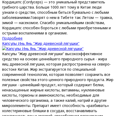
Кордицепс (Cordyceps) — это уникальный представитель
грибного царства. Больше 1000 лет тому в Китае люди
узнали о средстве, способным биться буквально с любыми
заболеваниями.Говорят о нем в Тибете так: Летом — травка,
зимой — насекомое. Спасибо уникальнейшим свойствам,
Кордицепс способен бороться с любыми приобретенными и
острыми воспалениями в организме.
Подробнее
Капсулы Инь Янь "Жир древесной лягушки"
Капсулы "Жир древесной лягушки" высокоэффективное
средство на основе ценнейшего природного сырья - жира
яиц древесной лягушки, которая распространена на северо-
востоке Китая. Жир экстрагируется по специальной
современной технологии, которая позволяет сохранить все
полезные свойства этого ценного природного продукта. Жир
лягушки - ценнейший продукт, который содержит белки,
ненасыщенные жирные кислоты, витамины, нуклеиновые
кислоты, гормоны и аминокислоты, необходимые для
человеческого организма, а также калий, натрий и другие
микроэлементы. Препарат имеет способность «разбивать»
холестериновые бляшки в сосудах, восстанавливать
эластичность вен и артерий, способствует регенерации