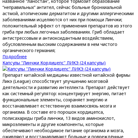
названное “ланостан”, которое тормозит образование
“неправильных” антител, сейчас больные бронхиальной
астмой, атопическим дерматитом и другими аллергическими
заболеваниями исцеляются от них при помощи Линчжи;
положительный эффект от применения препаратов из этого
гриба при любых легочных заболеваниях. Гриб обладает
антистрессовым и антиоксидантным воздействием,
обусловленным высоким содержанием в нем чистого
органического германия;
Подробнее
Капсулы "Линчжи Кордицепс" ЛИКЭ (24 капсулы)
Препарат китайской медицины известной китайской фирмы
Ликэ (League) способствует улучшению мозговой
деятельности и развитию интеллекта. Препарат действует
как системный регулятор: концентрирует энергию, питает
функциональные элементы, сохраняет энергию и
восстанавливает естественную взаимосвязь мозга и
организма. В составе его порошок кордицепса,
полисахариды гриба линчжи, 13 видов аминокислот,
микроэлементы и другие компоненты, которые
обеспечивают необходимое питание организма и мозга,
оживляют и восстанавливают больные и повреждённые