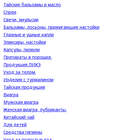
Тайские бальзамы и масло
Спреи
Свечи, эмульсии
Бальзамы, лосьоны, прижигающие настойки
Глазные и ушные капли
Эликсиры, настойки
Капсулы, пилюли
Препараты в порошке.
Продукция ЛИКЭ
Уход за телом.
Изделия с турмалином
Тайская продукция
Виагра
Мужская виагра
Женская виагра, лубриканты.
Китайский чай
Для детей
Средства гигиены
Уход за полостью рта