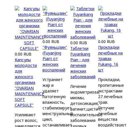
0.00 RUB
0.00 RUB
0.00 RUB
"Фуяньцзин"
Прокладки
Таблетки
(Fuyanjing
лечебные на
0.00 RUB
Fuyankang
Pian) от
травах
Капсулы
Pian - для
женских
Fukang, 16
молодости
лечения
воспалений
шт
для
женских
женского
заболеваний
Устраняет
Прокладки,
организма
жар и
пропитанные
Лечение
"OVARIAN
удаляет
экстрактами
эндометриоза,
MAINTENANCE
патогенную
27 лечебных
миомы,
SOFT
влажность,
трав.
детоксикация,
CAPSULE"
стабилизирует
Летучие
вагинит,цистит,
менструальный
лечебные
Усиливают
воспалительные
цикл,
вещества
рост волос,
заболевания
останавливает
воздействуют
замедляется
тазовых