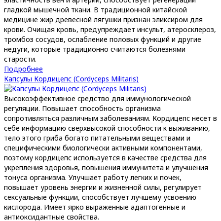
гладкой мышечной ткани. В традиционной китайской
медицине жир древесной лягушки признан эликсиром для
крови. Очищая кровь, предупреждает инсульт, атеросклероз,
тромбоз сосудов, ослабление половых функций и другие
недуги, которые традиционно считаются болезнями
старости.
Подробнее
Капсулы Кордицепс (Cordyceps Militaris)
Высокоэффективное средство для иммунологической
регуляции. Повышает способность организма
сопротивляться различным заболеваниям. Кордицепс несет в
себе информацию сверхвысокой способности к выживанию,
тело этого гриба богато питательными веществами и
специфическими биологически активными компонентами,
поэтому кордицепс используется в качестве средства для
укрепления здоровья, повышения иммунитета и улучшения
тонуса организма. Улучшает работу легких и почек,
повышает уровень энергии и жизненной силы, регулирует
сексуальные функции, способствует лучшему усвоению
кислорода. Имеет ярко выраженные адаптогенные и
антиоксидантные свойства.