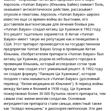
Аэрозоль «Yunnan Baiyao» (Юньнань Байяо) снимает боль,
оказывает антисептическое действие, рассасывает
опухоли и гематомы. Аэрозоль «Yunnan Baiyao» широко
известен еще со времен войны во Вьетнаме, его
доставляли вьетконговцам для лечения боевых ран.
«Yunnan Baiyao» создал китаец Ци Хуанжан в 1902 году.
Его рецепт тщательно охраняется. В Китае «Yunnan
Baiyao» имеет такую же репутацию как и пенициллин в
США. Этот препарат производится на государственном
предприятии Yunnan Baiyao Group в провинции Китая
Юньнань. Изобретателем препарата «Yunnan Baiyao» был
китаец Ци Хуанжан, родом из небольшого городка в
провинции Юньнань, который исследовал сотни трав
прежде чем создал этот уникальный рецепт. В 1902 году
он создал формулу "Панацея Ци Хуанжана", которая
позднее стала называться «Yunnan Baiyao» (дословный
перевод: "белая медицина из Юньнаня"). В период войны
между Китаем и Японией в 1938 году, Ци Хуанжан
пожертвовал более 30 000 бутылок своего препарата, тем
самым спас жизни многим солдатам. Основным
ингредиентом препарата стали саньци, известный также
как "псевдо-женьшень" и диоскорея ниппонская. Эти две