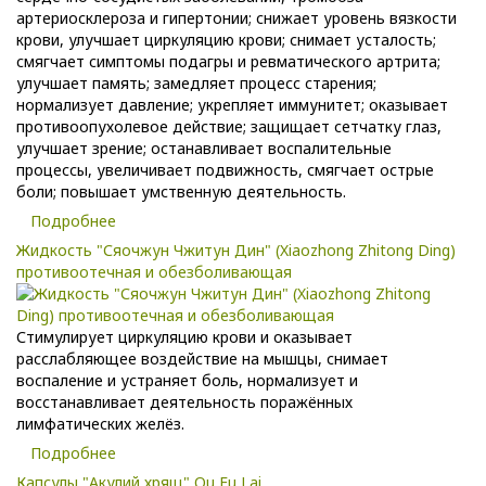
артериосклероза и гипертонии; снижает уровень вязкости
крови, улучшает циркуляцию крови; снимает усталость;
смягчает симптомы подагры и ревматического артрита;
улучшает память; замедляет процесс старения;
нормализует давление; укрепляет иммунитет; оказывает
противоопухолевое действие; защищает сетчатку глаз,
улучшает зрение; останавливает воспалительные
процессы, увеличивает подвижность, смягчает острые
боли; повышает умственную деятельность.
Подробнее
Жидкость "Сяочжун Чжитун Дин" (Xiaozhong Zhitong Ding)
противоотечная и обезболивающая
Стимулирует циркуляцию крови и оказывает
расслабляющее воздействие на мышцы, снимает
воспаление и устраняет боль, нормализует и
восстанавливает деятельность поражённых
лимфатических желёз.
Подробнее
Капсулы "Акулий хрящ" Ou Fu Lai