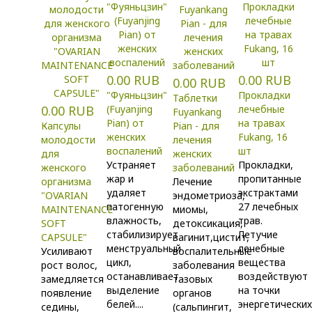
0.00 RUB
0.00 RUB
0.00 RUB
"Фуяньцзин"
Прокладки
Таблетки
0.00 RUB
(Fuyanjing
лечебные
Fuyankang
Pian) от
на травах
Капсулы
Pian - для
женских
Fukang, 16
молодости
лечения
воспалений
шт
для
женских
Устраняет
Прокладки,
женского
заболеваний
жар и
пропитанные
организма
Лечение
удаляет
экстрактами
"OVARIAN
эндометриоза,
патогенную
27 лечебных
MAINTENANCE
миомы,
влажность,
трав.
SOFT
детоксикация,
стабилизирует
Летучие
CAPSULE"
вагинит,цистит,
менструальный
лечебные
Усиливают
воспалительные
цикл,
вещества
рост волос,
заболевания
останавливает
воздействуют
замедляется
тазовых
выделение
на точки
появление
органов
белей....
энергетически
седины,
(сальпингит,