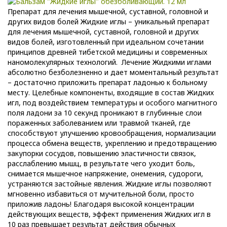
Препарат для лечения мышечной, суставной, головной и
других видов болей Жидкие иглы – уникальный препарат
для лечения мышечной, суставной, головной и других
видов болей, изготовленный при идеальном сочетании
принципов древней тибетской медицины и современных
наномолекулярных технологий. Лечение Жидкими иглами
абсолютно безболезненно и дает моментальный результат
– достаточно приложить препарат ладонью к больному
месту. Целебные компоненты, входящие в состав Жидких
игл, под воздействием температуры и особого магнитного
поля ладони за 10 секунд проникают в глубинные слои
пораженных заболеванием или травмой тканей, где
способствуют улучшению кровообращения, нормализации
процесса обмена веществ, укреплению и предотвращению
закупорки сосудов, повышению эластичности связок,
расслаблению мышц, в результате чего уходит боль,
снимается мышечное напряжение, онемения, судороги,
устраняются застойные явления. Жидкие иглы позволяют
мгновенно избавиться от мучительной боли, просто
приложив ладонь! Благодаря высокой концентрации
действующих веществ, эффект применения Жидких игл в
10 раз превышает результат действия обычных